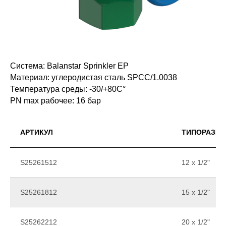
Система: Balanstar Sprinkler EP
Материал: углеродистая сталь SPCC/1.0038
Температура среды: -30/+80С°
PN max рабочее: 16 бар
АРТИКУЛ
ТИПОРАЗМЕ
S25261512
12 x 1/2"
S25261812
15 x 1/2"
S25262212
20 x 1/2"